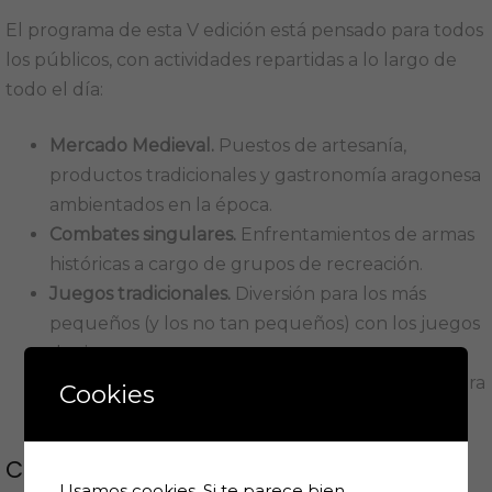
El programa de esta V edición está pensado para todos
los públicos, con actividades repartidas a lo largo de
todo el día:
Mercado Medieval.
Puestos de artesanía,
productos tradicionales y gastronomía aragonesa
ambientados en la época.
Combates singulares.
Enfrentamientos de armas
históricas a cargo de grupos de recreación.
Juegos tradicionales.
Diversión para los más
pequeños (y los no tan pequeños) con los juegos
de siempre.
Tiro con arco.
Demostraciones y participación para
Cookies
quien quiera poner a prueba su puntería.
Concurso de Decoración Medieval de
Usamos cookies. Si te parece bien,