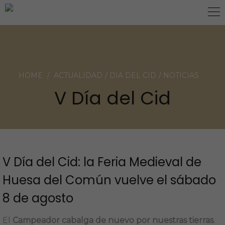
NOVEDADES
HOME
ACTUALIDAD
DIA DEL CID
NOTICIAS
V Día del Cid
V Día del Cid: la Feria Medieval de
Huesa del Común vuelve el sábado
8 de agosto
El
Campeador cabalga de nuevo por nuestras tierras
.