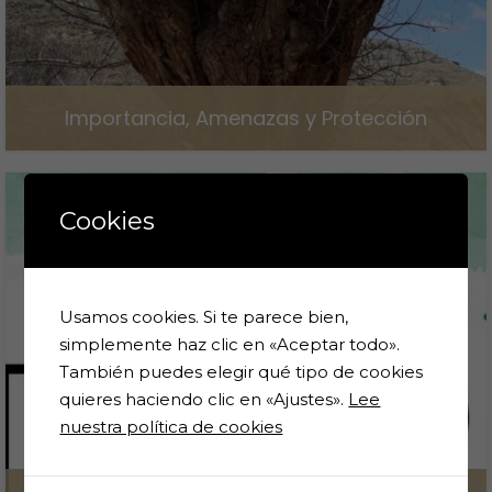
Importancia, Amenazas y Protección
8 de marzo de 2024
Cookies
Usamos cookies. Si te parece bien,
simplemente haz clic en «Aceptar todo».
También puedes elegir qué tipo de cookies
quieres haciendo clic en «Ajustes».
Lee
nuestra política de cookies