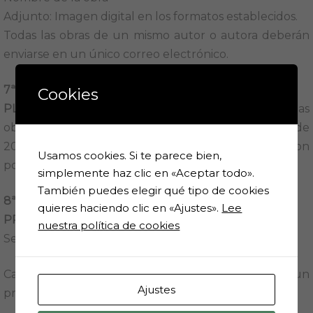
Adjunto: Imagen digital en los formatos establecidos.
Todas las obras de un mismo autor o autora deberán
enviarse en un único correo electrónico.
7ª
Cookies
PLAZO DE ADMISIÓN:
El plazo para presentar las
obras estará abierto del 8 de abril al 31 de julio de
2023. No se admitirán obras presentadas con
Usamos cookies. Si te parece bien,
posterioridad a esta fecha.
simplemente haz clic en «Aceptar todo».
También puedes elegir qué tipo de cookies
8ª
quieres haciendo clic en «Ajustes».
Lee
PREMIOS:
nuestra política de cookies
Se concederán 3 premios en cada categoría
Cada participante no podrá obtener más de un
Ajustes
premio.