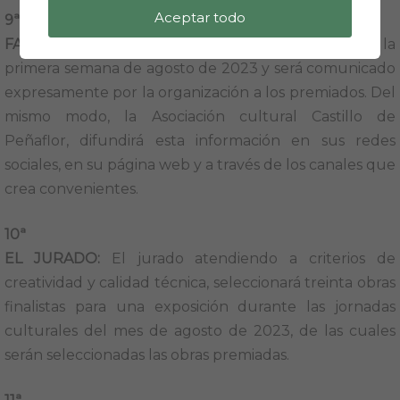
Aceptar todo
9ª
FALLO:
El fallo del jurado se producirá durante la
primera semana de agosto de 2023 y será comunicado
expresamente por la organización a los premiados. Del
mismo modo, la Asociación cultural Castillo de
Peñaflor, difundirá esta información en sus redes
sociales, en su página web y a través de los canales que
crea convenientes.
10ª
EL JURADO:
El jurado atendiendo a criterios de
creatividad y calidad técnica, seleccionará treinta obras
finalistas para una exposición durante las jornadas
culturales del mes de agosto de 2023, de las cuales
serán seleccionadas las obras premiadas.