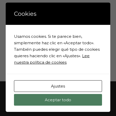
Más Revistas
Cookies
Nº 20 (enero
Usamos cookies. Si te parece bien,
2002)
simplemente haz clic en «Aceptar todo».
Nº 22 (Agosto
También puedes elegir qué tipo de cookies
2002)
Nº 23 (Diciembre
quieres haciendo clic en «Ajustes».
Lee
2002)
nuestra política de cookies
Nº 24 (Abril
2003)
Ajustes
Aceptar todo
MAPA WEB