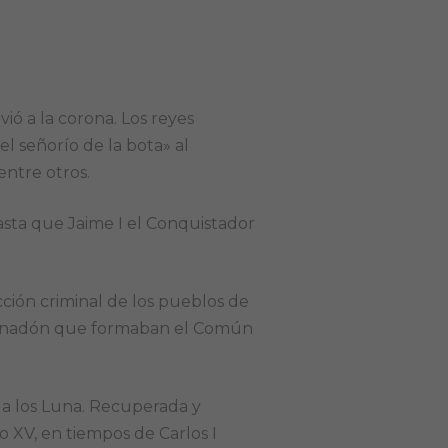
ó a la corona. Los reyes
l señorío de la bota» al
entre otros.
hasta que Jaime I el Conquistador
dicción criminal de los pueblos de
 y Anadón que formaban el Común
ó a los Luna. Recuperada y
lo XV, en tiempos de Carlos I