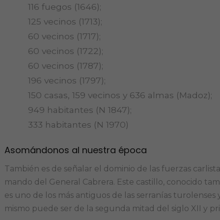
116 fuegos (1646);
125 vecinos (1713);
60 vecinos (1717);
60 vecinos (1722);
60 vecinos (1787);
196 vecinos (1797);
150 casas, 159 vecinos y 636 almas (Madoz);
949 habitantes (N 1847);
333 habitantes (N 1970)
Asomándonos al nuestra época
También es de señalar el dominio de las fuerzas carlistas
mando del General Cabrera. Este castillo, conocido t
es uno de los más antiguos de las serranías turolenses 
mismo puede ser de la segunda mitad del siglo XII y prim