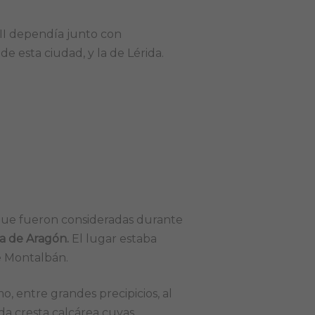
 XII dependía junto con
de esta ciudad, y la de Lérida.
 que fueron consideradas durante
a de Aragón.
El lugar estaba
de Montalbán.
o, entre grandes precipicios, al
da cresta calcárea cuyas