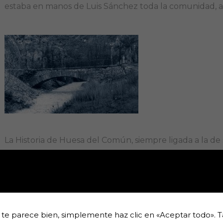
estaba en manos de Luis Sánchez toda la comunidad, a
La Historia de Huesa del Común, siempre ligada a la de s
nombrados por el Rey en la primera mitad del siglo XIV
Fernan López de Luna asaltó el castillo en 1411, por pr
Fadrique de Luna, niño aún, el alcaide Pedro Sesé asum
Juan Sesé, quien entregó la fortaleza al Rey en 1430, 
 te parece bien, simplemente haz clic en «Aceptar todo».
pero los alcaides siguieron hasta 1702.