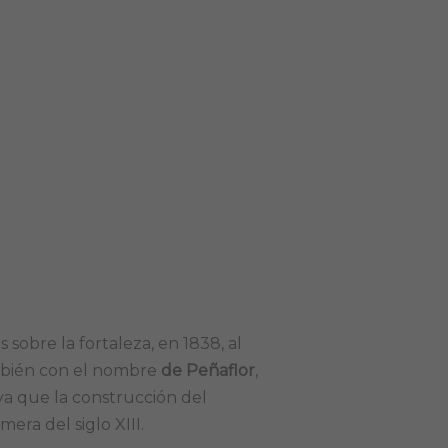
 sobre la fortaleza, en 1838, al
ambién con el nombre
de Peñaflor
,
ya que la construcción del
era del siglo XIII.