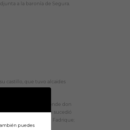
djunta a la baronía de Segura.
u castillo, que tuvo alcaides
.
etender la tutela del Conde don
ió la defensa. A este le sucedió
por expatriación de don Fadrique;
 También puedes