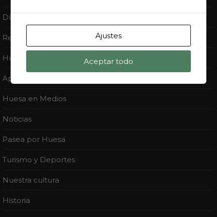
Día del Cid
Ajustes
Revista Ossa
Huesa Lee
Aceptar todo
Apadrina un Chopo
Huesa en Medios
Noticias
Pasea por Huesa
Turismo y Deportes
Nuestra cultura
Historia