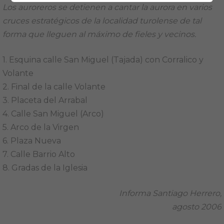
Los auroreros se detienen a cantar la aurora en varios
cruces estratégicos de la localidad turolense de tal
forma que lleguen al máximo de fieles y vecinos.
1. Esquina calle San Miguel (Tajada) con Corralico y
Volante
2. Final de la calle Volante
3. Placeta del Arrabal
4. Calle San Miguel (Arco)
5. Arco de la Virgen
6. Plaza Nueva
7. Calle Barrio Alto
8. Gradas de la Iglesia
Informa Santiago Herrero,
agosto 2006