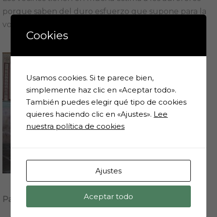
porque saben del duro esfuerzo que supone para la
voz el canto repetitivo de las mismas.
Cookies
Usamos cookies. Si te parece bien,
simplemente haz clic en «Aceptar todo».
También puedes elegir qué tipo de cookies
quieres haciendo clic en «Ajustes».
Lee
nuestra política de cookies
Ajustes
Aceptar todo
Paradas a lo largo del recorrido en Huesa