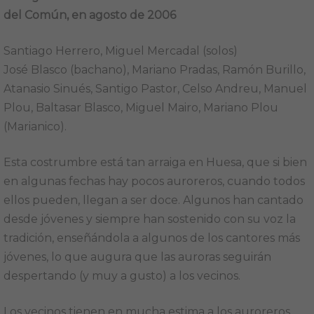
del Común, en agosto de 2006
Santiago Herrero, Miguel Mercadal (solos)
José Blasco (bachano), Mariano Pradas, Ramón Burillo,
Atanasio Sinués, Santigo Pastor, Celso Andreu, Manuel
Plou, Baltasar Blasco, Miguel Mairo, Mariano Plou
(Marianico).
Esta costrumbre está tan arraiga en Huesa, que si bien
en algunas fechas hay pocos auroreros, cuando todos
ellos pueden, llegan a ser doce. Algunos han cantado
desde jóvenes y siempre han sostenido con su voz la
tradición, enseñándola a algunos de los cantores más
jóvenes, lo que augura que las auroras seguirán
despertando (y muy a gusto) a los vecinos.
Los vecinos tienen en mucha estima a los auroreros