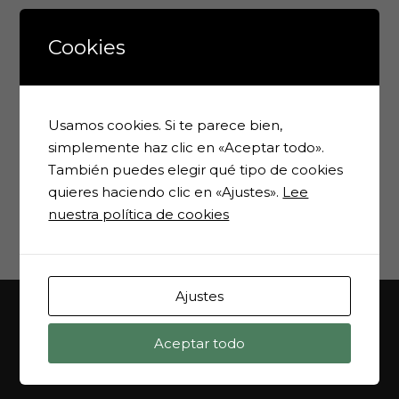
Más Revistas
Cookies
Nº 0 (mayo
Usamos cookies. Si te parece bien,
1995)
simplemente haz clic en «Aceptar todo».
Nº 2 (diciembre
También puedes elegir qué tipo de cookies
1995)
Nº 3 (abril
quieres haciendo clic en «Ajustes».
Lee
1996)
nuestra política de cookies
Nº 4 (junio
1996)
Ajustes
Aceptar todo
MAPA WEB