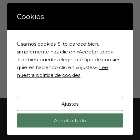
Más Revistas
Cookies
Nº 20 (enero
Usamos cookies. Si te parece bien,
2002)
simplemente haz clic en «Aceptar todo».
Nº 21 (abril-mayo
También puedes elegir qué tipo de cookies
2002)
Nº 22 (Agosto
quieres haciendo clic en «Ajustes».
Lee
2002)
nuestra política de cookies
Nº 23 (Diciembre
2002)
Ajustes
Aceptar todo
MAPA WEB