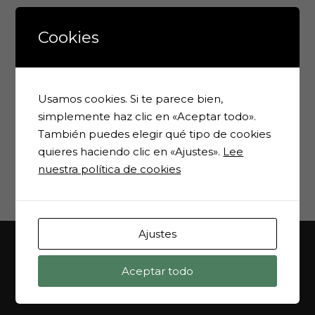
Más Revistas
Cookies
Nº 40 (Marzo de
Usamos cookies. Si te parece bien,
2011)
simplemente haz clic en «Aceptar todo».
Nº 41 (mayo de
También puedes elegir qué tipo de cookies
2011)
Nº 42 (Marzo de
quieres haciendo clic en «Ajustes».
Lee
2012)
nuestra política de cookies
Nº 43 (Julio de
2012)
Ajustes
Aceptar todo
MAPA WEB